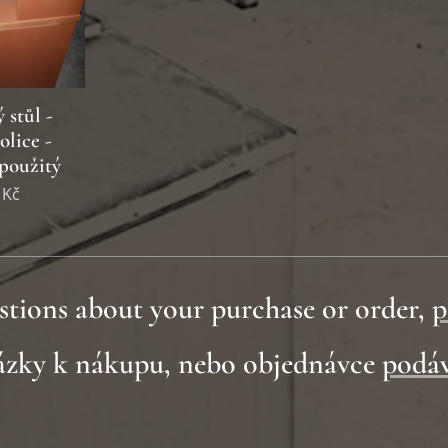
 stůl -
olice -
oužitý
Kč
stions about your purchase or order,
p
tázky k nákupu, nebo objednávce
podáv