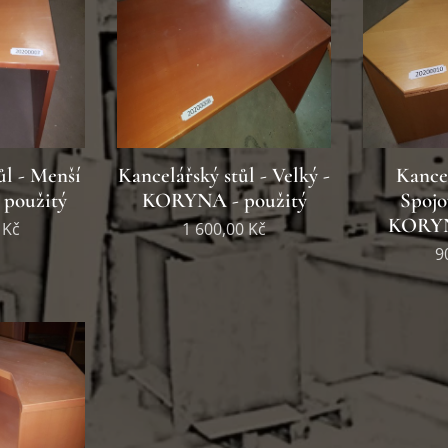
ůl - Menší
Kancelářský stůl - Velký -
Kancel
použitý
KORYNA - použitý
Spojo
KORYN
Kč
1 600,00
Kč
9