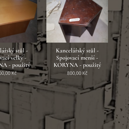
ářský stůl -
Kancelářský stůl -
vací velký -
Spojovací menší -
A - použitý
KORYNA - použitý
00,00
Kč
800,00
Kč