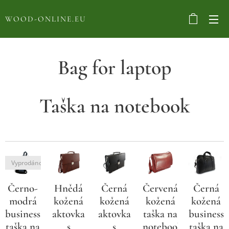
WOOD-ONLINE.EU
Bag for laptop
Taška na notebook
Vyprodáno
Černo-
Hnědá
Černá
Červená
Černá
modrá
kožená
kožená
kožená
kožená
business
aktovka
aktovka
taška na
business
taška na
s
s
notebook
taška na