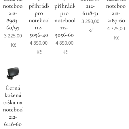
notebook
přihrádkou
přihrádkou
212-
notebook
212-
pro
pro
6118-31
212-
8983-
notebook
notebook
2187-60
3 250,00
60/97
112-
112-
4 725,00
Kč
5056-40
5056-60
3 225,00
Kč
4 850,00
4 850,00
Kč
Kč
Kč
Černá
kožená
taška na
notebook
212-
6118-60