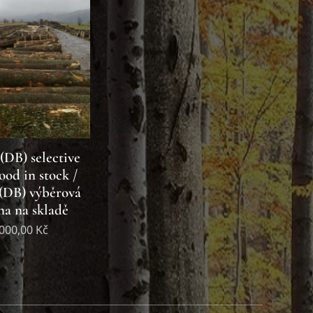
DB) selective
od in stock /
(DB) výběrová
na na skladě
000,00
Kč