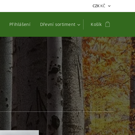
CZK
KČ
Přihlášení
Dřevní sortiment
Košík