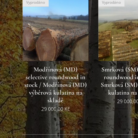
Vyprodáno
Vyprodáno
Modřínová (MD)
Smrková (SM) 
selective roundwood in
roundwood in
stock / Modřínová (MD)
Smrková (SM)
výběrová kulatina na
kulatina na
skladě
29 000,0
29 000,00
Kč