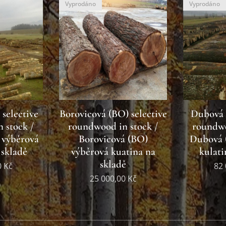
Vyprodáno
Vyprodáno
selective
Borovicová (BO) selective
Dubová (
 stock /
roundwood in stock /
roundwo
 výběrová
Borovicová (BO)
Dubová 
 skladě
výběrová kuatina na
kulati
skladě
0
Kč
82 
25 000,00
Kč