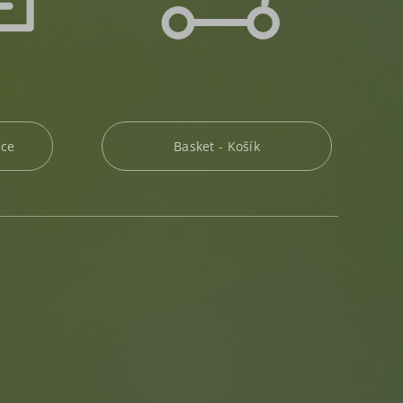
ace
Basket - Košík