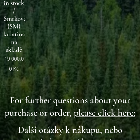
in stock
/
Smrková
(SM)
kulatina
na
skladě
19 000,0
0
Kč
For further questions about your
purchase or order,
please click here:
Další otázky k nákupu, nebo