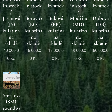
in stock
in stock
in stock
in stock
in stock
/
/
/
/
/
Jasanová
Borovicová
Buková
Modřínová
Dubová
(JS)
(BO)
(BK)
(MD)
(DB)
kulatina
kulatina
kulatina
kulatina
kulatina
na
na
na
na
na
skladě
skladě
skladě
skladě
skladě
40 000,0
16 000,0
17 000,0
19 000,0
60 000,0
0
Kč
0
Kč
0
Kč
0
Kč
0
Kč
Vyprodáno
Smrková
(SM)
roundwood