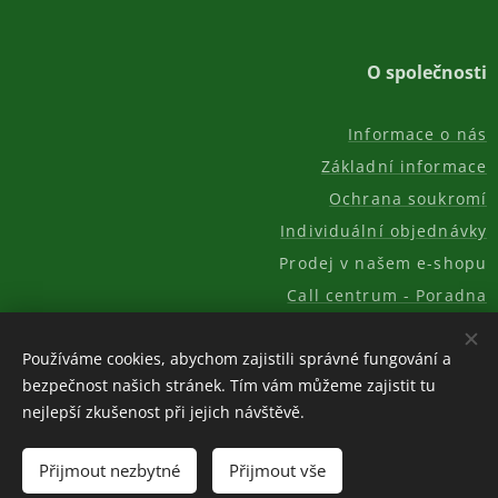
O společnosti
Informace o nás
Základní informace
Ochrana soukromí
Individuální objednávky
Prodej v našem e-shopu
Call centrum - Poradna
Kontakt
Používáme cookies, abychom zajistili správné fungování a
bezpečnost našich stránek. Tím vám můžeme zajistit tu
nejlepší zkušenost při jejich návštěvě.
© 2011-2026, AKC REAL GROUP s.r.o.
Cookies
Měna
Přijmout nezbytné
Přijmout vše
CZK Kč
EUR €
USD $