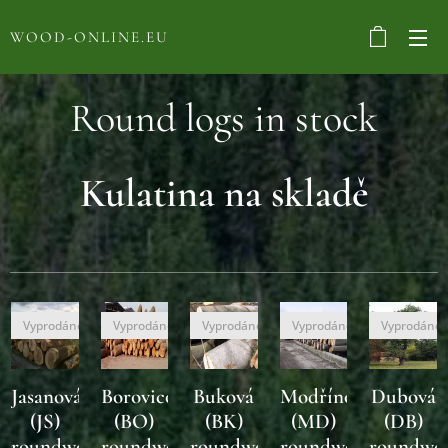
WOOD-ONLINE.EU
Round logs in stock
Kulatina na skladě
Vyprodáno
Vyprodáno
Vyprodáno
Vyprodáno
Vyprodáno
Jasanová
Borovicová
Buková
Modřínová
Dubová
(JS)
(BO)
(BK)
(MD)
(DB)
roundwood
roundwood
roundwood
roundwood
roundwo