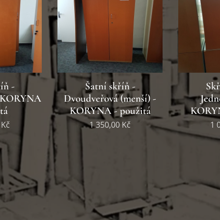
íň -
Šatní skříň -
Skř
- KORYNA
Dvoudveřová (menší) -
Jedn
tá
KORYNA - použitá
KORYN
Kč
1 350,00
Kč
1 