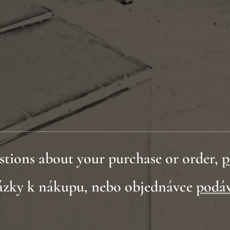
stions about your purchase or order,
p
tázky k nákupu, nebo objednávce
podáv