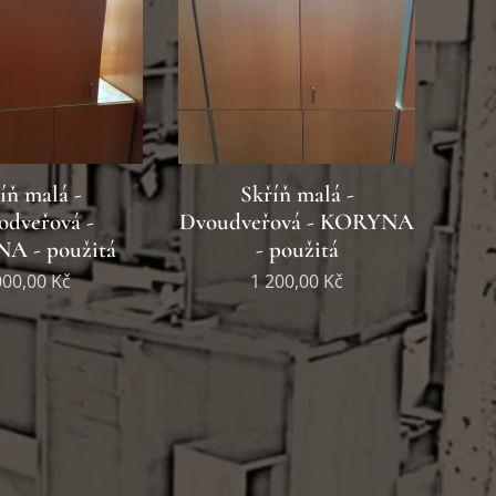
íň malá -
Skříň malá -
odveřová -
Dvoudveřová - KORYNA
A - použitá
- použitá
000,00
Kč
1 200,00
Kč