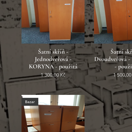
Šatní skříň -
Šatní skř
Jednodveřová -
Dvoudveřová 
KORYNA - použitá
- použi
1 300,00
Kč
1 500,00
Bazar