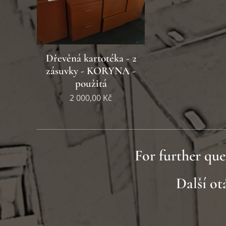
Dřevěná kartotéka - 2
zásuvky - KORYNA -
použitá
2 000,00
Kč
For further que
Další o