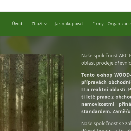
Úvod
Zboží
Jak nakupovat
Firmy - Organizace
Naše společnost AKC RE
oblast prodeje dřevníc
Tento e-shop WOOD-O
přípravách obchodníc
IT a realitní oblasti
ti leté praxe z obc
nemovitostmi přin
standardem. Zaměřuje
Naše společnost se za
dřevní hmoty, a to jak