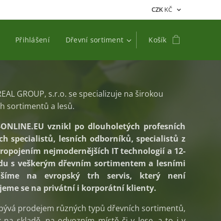
CZK
KČ
Přihlášení
Dřevní sortiment
Košík
AL GROUP, s.r.o. se specializuje na širokou
h sortimentů a lesů.
NLINE.EU vznikl po dlouholetých profesních
h specialistů, lesních odborníků, specialistů z
. Propojením nejmodernějších IT technologií a 12-
hodu s veškerým dřevním sortimentem a lesními
ášíme na evropský trh servis, který není
me se na privátní i korporátní klienty.
bývá prodejem různých typů dřevních sortimentů,
 na skladě, na odvozním místě či v lese, a to i v