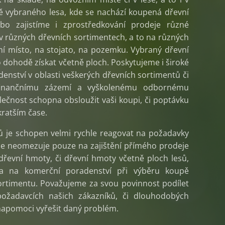
ě vybraného lesa, kde se nachází koupená dřevní
o zajistíme i zprostředkování prodeje různé
v různých dřevních sortimentech, a to na různých
zní místo, na stojato, na pozemku. Vybraný dřevní
 dohodě získat včetně ploch. Poskytujeme i široké
denství v oblasti veškerých dřevních sortimentů či
 finančnímu zázemí a vyškolenému odbornému
lečnost schopna obsloužit vaši koupi, či poptávku
ratším čase.
ů je schopen velmi rychle reagovat na požadavky
 se neomezuje pouze na zajištění přímého prodeje
dřevní hmoty, či dřevní hmoty včetně ploch lesů,
a na komerční poradenství při výběru koupě
rtimentu. Považujeme za svou povinnost podílet
ožadavcích našich zákazníků, či dlouhodobých
napomoci vyřešit daný problém.