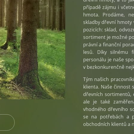
případě zájmu i včetn
hmota. Prodáme, neb
skladby dřevní hmoty 
pozicích: sklad, odvo
sortiment je možné po
právní a finanční pora
lesů. Díky silnému
personálu je naše spo
v bezkonkurenčně nejk
Tým našich pracovník
klienta. Naše činnost
dřevních sortimentů, 
ale je také zaměřen
vhodného dřevního so
se na potřebách a p
obchodních klientů a 