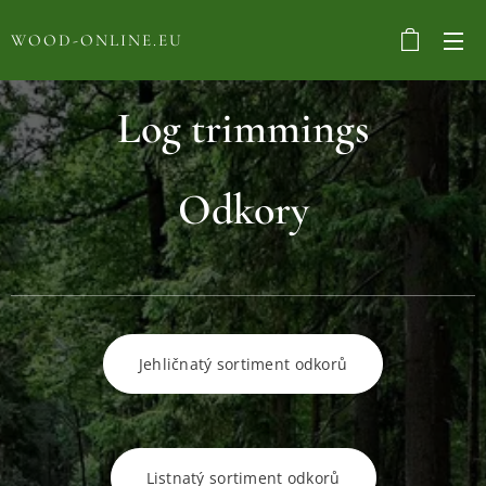
WOOD-ONLINE.EU
Log trimmings
Odkory
Jehličnatý sortiment odkorů
Listnatý sortiment odkorů