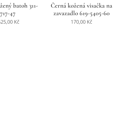
ený batoh 311-
Černá kožená visačka na
1717-47
zavazadlo 619-5405-60
625,00
Kč
170,00
Kč