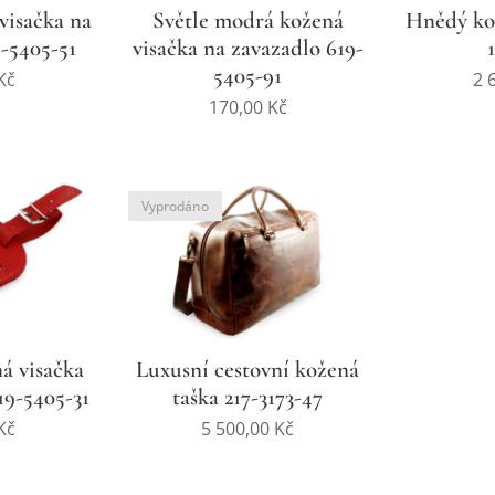
visačka na
Světle modrá kožená
Hnědý kož
-5405-51
visačka na zavazadlo 619-
5405-91
Kč
2 
170,00
Kč
Vyprodáno
á visačka
Luxusní cestovní kožená
19-5405-31
taška 217-3173-47
Kč
5 500,00
Kč