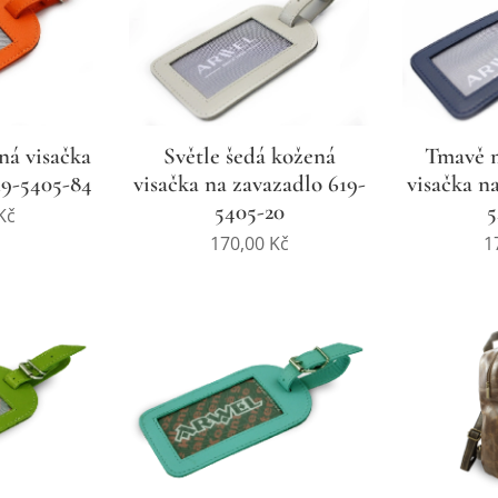
ná visačka
Světle šedá kožená
Tmavě 
19-5405-84
visačka na zavazadlo 619-
visačka n
5405-20
5
Kč
170,00
Kč
1