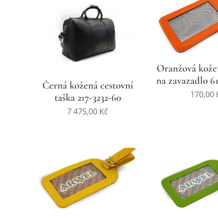
Oranžová kože
na zavazadlo 6
Černá kožená cestovní
170,00
taška 217­-3232­-60
7 475,00
Kč