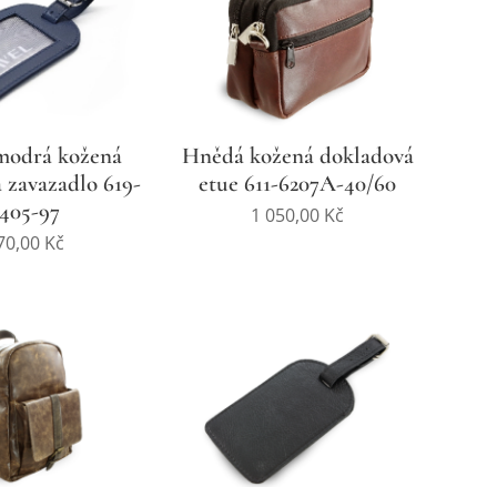
modrá kožená
Hnědá kožená dokladová
a zavazadlo 619-
etue 611-6207A-40/60
405-97
1 050,00
Kč
70,00
Kč