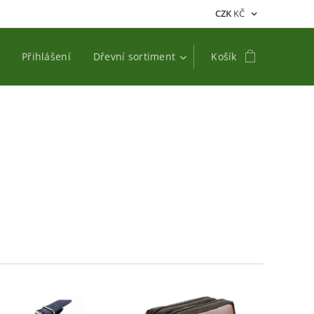
CZK
KČ
Přihlášení
Dřevní sortiment
Košík