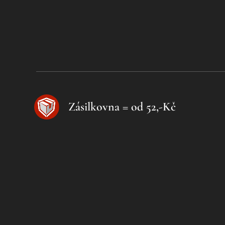
Zásilkovna = od 52,-Kč