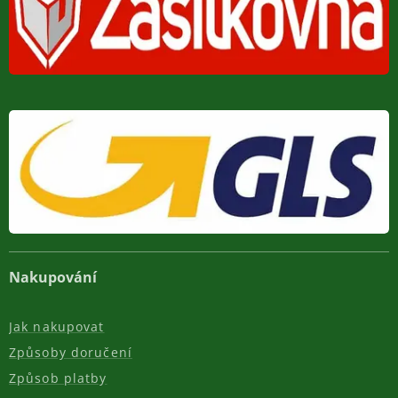
Nakupování
Jak nakupovat
Způsoby doručení
Způsob platby