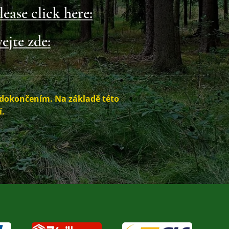
lease click here:
ejte zde:
 dokončením. Na základě této
í.