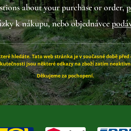
stions about your purchase or order,
p
tázky k nákupu, nebo objednávce
podáv
které hledáte.
Tato web stránka je v současné době před
kutečnosti jsou některé odkazy na zboží zatím neaktivn
Děkujeme za pochopení.