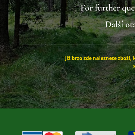
For further que
Další o
Již brzo zde naleznete zboží, 
s