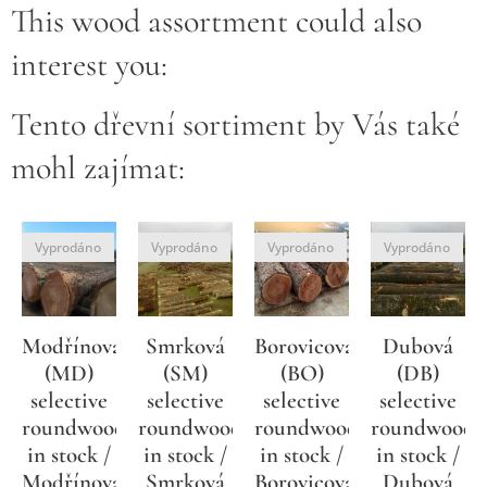
This wood assortment could also
interest you:
Tento dřevní sortiment by Vás také
mohl zajímat:
Vyprodáno
Vyprodáno
Vyprodáno
Vyprodáno
Modřínová
Smrková
Borovicová
Dubová
(MD)
(SM)
(BO)
(DB)
selective
selective
selective
selective
roundwood
roundwood
roundwood
roundwood
in stock /
in stock /
in stock /
in stock /
Modřínová
Smrková
Borovicová
Dubová