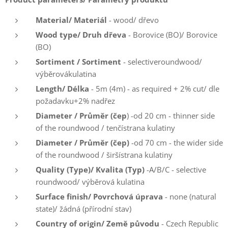
Material/ Materiál
- wood/ dřevo
Wood type/ Druh dřeva
- Borovice (BO)/ Borovice
(BO)
Sortiment
/ Sortiment
- selectiveroundwood/
výběrovákulatina
Length/ Délka
- 5m (4m) - as required + 2% cut/ dle
požadavku+2% nadřez
Diameter / Průměr (čep
) -od 20 cm - thinner side
of the roundwood / tenčístrana kulatiny
Diameter / Průměr (čep)
-od 70 cm - the wider side
of the roundwood / širšístrana kulatiny
Quality (Type)/ Kvalita (Typ)
-A/B/C - selective
roundwood/ výběrová kulatina
Surface finish/ Povrchová úprava
- none (natural
state)/ žádná (přírodní stav)
Country of origin/ Země původu
- Czech Republic