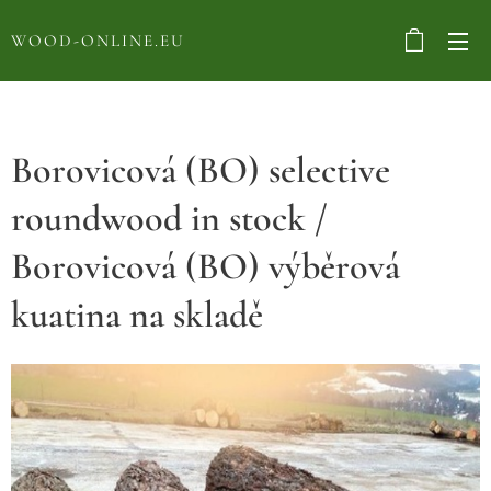
WOOD-ONLINE.EU
Borovicová (BO) selective
roundwood in stock /
Borovicová (BO) výběrová
kuatina na skladě