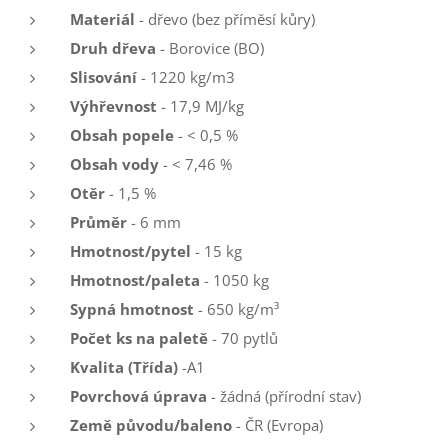
Materiál
- dřevo (bez příměsí kůry)
Druh dřeva
- Borovice (BO)
Slisování
- 1220 kg/m3
Výhřevnost
- 17,9 MJ/kg
Obsah popele
- < 0,5 %
Obsah vody
- < 7,46 %
Otěr
- 1,5 %
Průměr
- 6 mm
Hmotnost/pytel
- 15 kg
Hmotnost/paleta
- 1050 kg
Sypná hmotnost
- 650 kg/m³
Počet ks na paletě
- 70 pytlů
Kvalita (Třída)
-A1
Povrchová úprava
- žádná (přírodní stav)
Země původu/baleno
- ČR (Evropa)