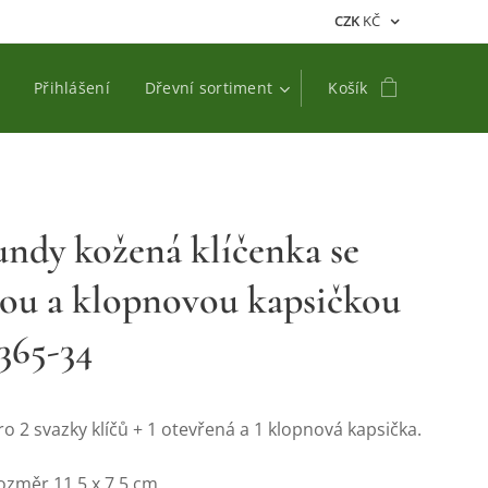
CZK
KČ
Přihlášení
Dřevní sortiment
Košík
ndy kožená klíčenka se
ou a klopnovou kapsičkou
365-34
o 2 svazky klíčů + 1 otevřená a 1 klopnová kapsička.
ozměr 11,5 x 7,5 cm