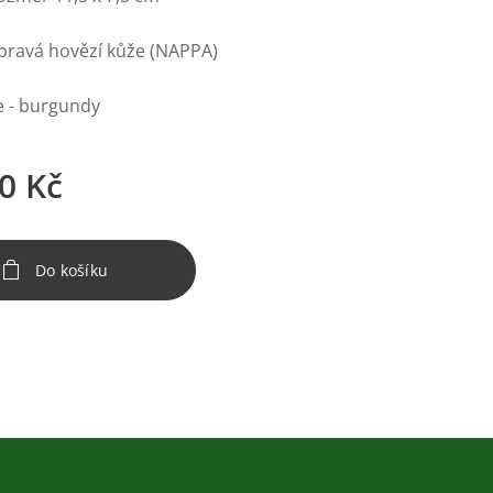
 pravá hovězí kůže (NAPPA)
e - burgundy
0
Kč
Do košíku