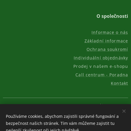
O společnosti
Informace o nás
Základní informace
Ochrana soukromí
Individuální objednávky
Prodej v našem e-shopu
Call centrum - Poradna
Kontakt
© 2011-2026, AKC REAL GROUP s.r.o.
Cookies
Používáme cookies, abychom zajistili správné fungování a
Měna
bezpečnost našich stránek. Tím vám můžeme zajistit tu
CZK Kč
EUR €
USD $
nejlepší zkušenost při jejich návštěvě.