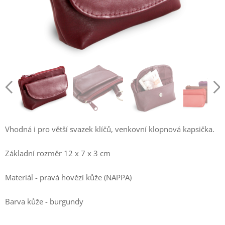
Vhodná i pro větší svazek klíčů, venkovní klopnová kapsička.
Základní rozměr 12 x 7 x 3 cm
Materiál - pravá hovězí kůže (NAPPA)
Barva kůže - burgundy