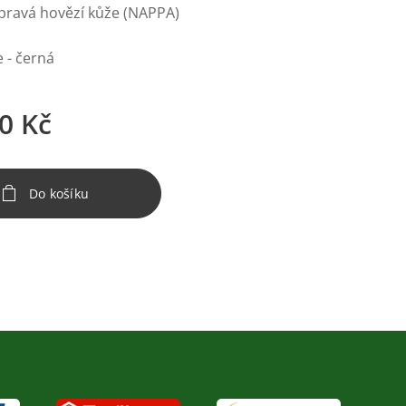
 pravá hovězí kůže (NAPPA)
 - černá
0
Kč
Do košíku