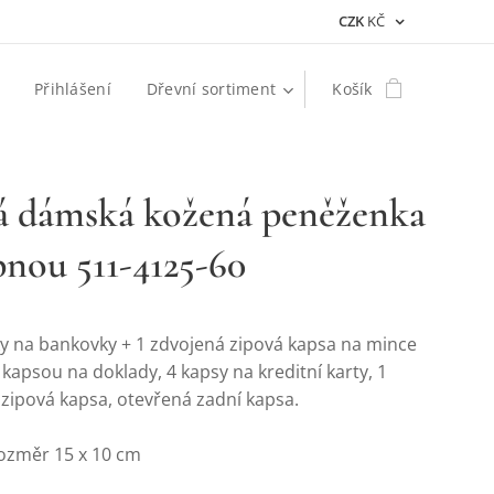
CZK
KČ
Přihlášení
Dřevní sortiment
Košík
á dámská kožená peněženka
pnou 511-4125-60
ky na bankovky + 1 zdvojená zipová kapsa na mince
kapsou na doklady, 4 kapsy na kreditní karty, 1
1 zipová kapsa, otevřená zadní kapsa.
rozměr 15 x 10 cm