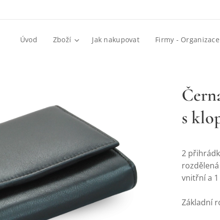
Úvod
Zboží
Jak nakupovat
Firmy - Organizace
Čern
s klo
2 přihrád
rozdělená 
vnitřní a 
Základní 