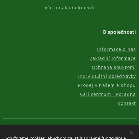
Vše o nákupu kmenů
O společnosti
Informace o nás
Základní informace
Ochrana soukromí
Individuální objednávky
Prodej v našem e-shopu
Call centrum - Poradna
Kontakt
© 2011-2026, AKC REAL GROUP s.r.o.
Cookies
Používáme cookies, abychom zajistili správné fungování a
Měna