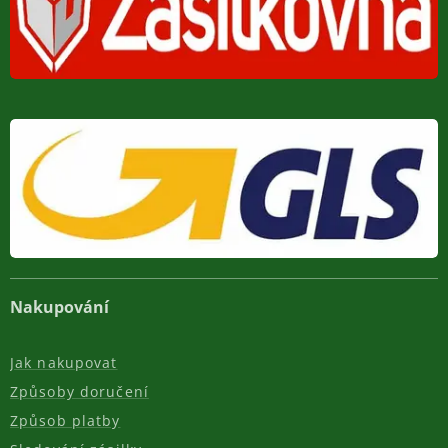
Nakupování
Jak nakupovat
Způsoby doručení
Způsob platby