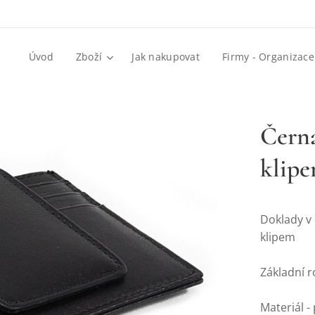
Úvod
Zboží
Jak nakupovat
Firmy - Organizace
Černá
klipe
Doklady v
klipem
Základní 
Materiál -