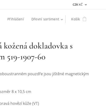
CZK
KČ
Přihlášení
Dřevní sortiment
Košík
 kožená dokladovka s
m 519-1907-60
 oboustranném pouzdře jsou jištěné magnetickým
rozměr 8 x 10,5 cm
 pravá hovězí kůže (VT)