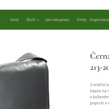
Úvod
Zboží
Jak nakupovat
Firmy - Organizace
Čern
213-2
2 vnitřní 
kapsa na m
v koženém 
popruh v 