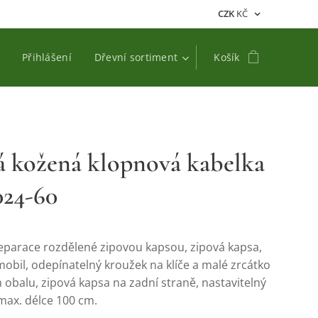
CZK
KČ
Přihlášení
Dřevní sortiment
Košík
á kožená klopnová kabelka
024-60
separace rozdělené zipovou kapsou, zipová kapsa,
obil, odepínatelný kroužek na klíče a malé zrcátko
obalu, zipová kapsa na zadní straně, nastavitelný
max. délce 100 cm.