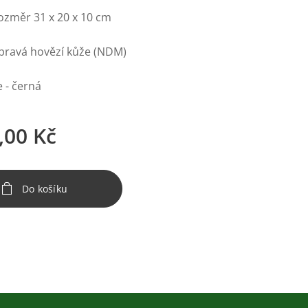
ozměr 31 x 20 x 10 cm
 pravá hovězí kůže (NDM)
 - černá
,00
Kč
Do košíku