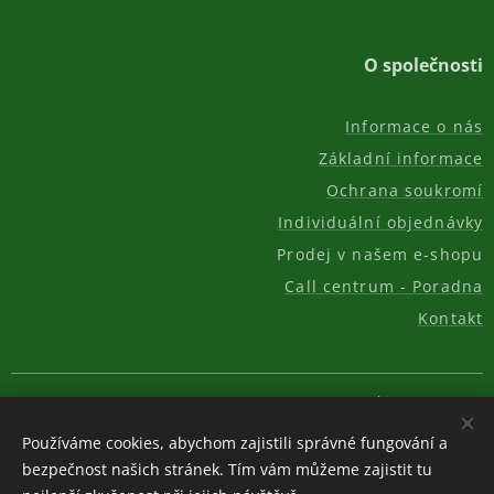
O společnosti
Informace o nás
Základní informace
Ochrana soukromí
Individuální objednávky
Prodej v našem e-shopu
Call centrum - Poradna
Kontakt
© 2011-2026, AKC REAL GROUP s.r.o.
Cookies
Používáme cookies, abychom zajistili správné fungování a
Měna
bezpečnost našich stránek. Tím vám můžeme zajistit tu
CZK Kč
EUR €
USD $