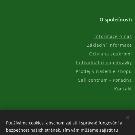
O společnosti
Informace o nás
Základní informace
Ochrana soukromí
Individuální objednávky
Prodej v našem e-shopu
Call centrum - Poradna
Kontakt
© 2011-2026, AKC REAL GROUP s.r.o.
Cookies
Používáme cookies, abychom zajistili správné fungování a
Měna
bezpečnost našich stránek. Tím vám můžeme zajistit tu
CZK Kč
EUR €
USD $