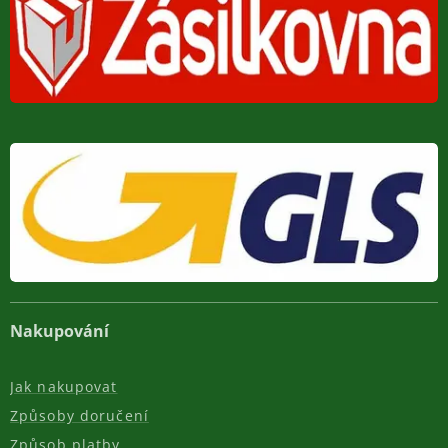
Nakupování
Jak nakupovat
Způsoby doručení
Způsob platby