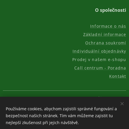
O společnosti
Informace o nás
Základní informace
Ochrana soukromí
Individuální objednávky
Prodej v našem e-shopu
Call centrum - Poradna
Kontakt
© 2011-2026, AKC REAL GROUP s.r.o.
Cookies
Používáme cookies, abychom zajistili správné fungování a
Měna
bezpečnost našich stránek. Tím vám můžeme zajistit tu
CZK Kč
EUR €
USD $
nejlepší zkušenost při jejich návštěvě.