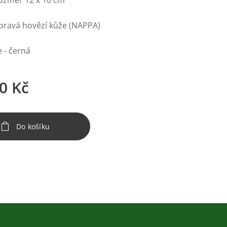
rozměr 12 x 10 cm
 pravá hovězí kůže (NAPPA)
 - černá
0
Kč
Do košíku