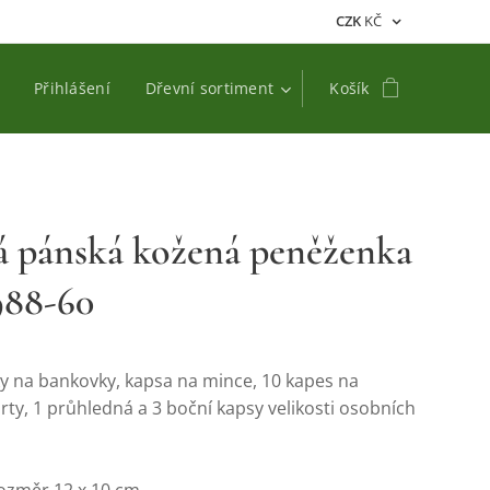
CZK
KČ
Přihlášení
Dřevní sortiment
Košík
á pánská kožená peněženka
988-60
ky na bankovky, kapsa na mince, 10 kapes na
arty, 1 průhledná a 3 boční kapsy velikosti osobních