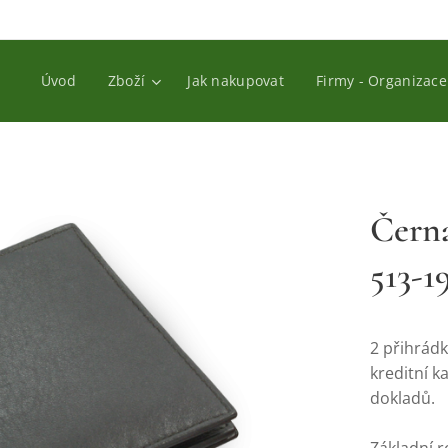
Úvod
Zboží
Jak nakupovat
Firmy - Organizace
Čern
513-1
2 přihrád
kreditní k
dokladů.