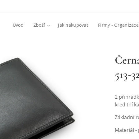
Úvod
Zboží
Jak nakupovat
Firmy - Organizace
Čern
513-3
2 přihrádk
kreditní k
Základní r
Materiál -