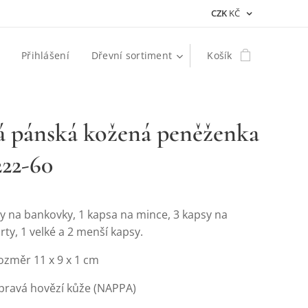
CZK
KČ
Přihlášení
Dřevní sortiment
Košík
á pánská kožená peněženka
222-60
y na bankovky, 1 kapsa na mince, 3 kapsy na
arty, 1 velké a 2 menší kapsy.
ozměr 11 x 9 x 1 cm
 pravá hovězí kůže (NAPPA)