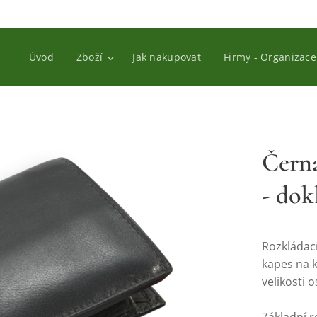
Úvod
Zboží
Jak nakupovat
Firmy - Organizace
Čern
- dok
Rozkládací
kapes na k
velikosti 