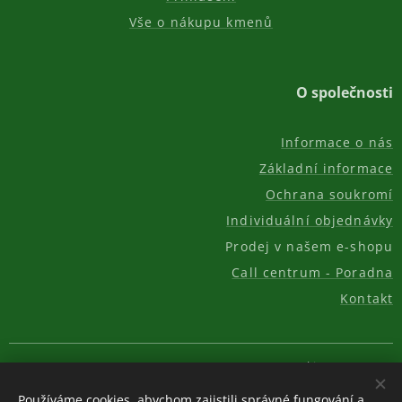
Vše o nákupu kmenů
O společnosti
Informace o nás
Základní informace
Ochrana soukromí
Individuální objednávky
Prodej v našem e-shopu
Call centrum - Poradna
Kontakt
© 2011-2026, AKC REAL GROUP s.r.o.
Cookies
Používáme cookies, abychom zajistili správné fungování a
Měna