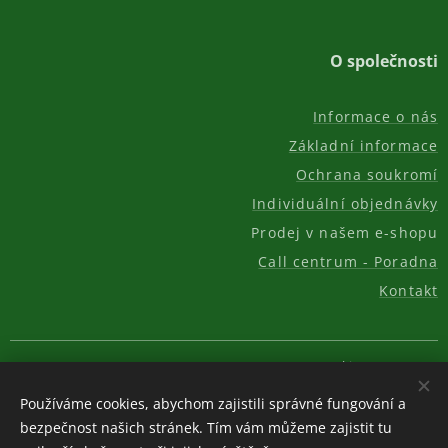
O společnosti
Informace o nás
Základní informace
Ochrana soukromí
Individuální objednávky
Prodej v našem e-shopu
Call centrum - Poradna
Kontakt
© 2011-2026, AKC REAL GROUP s.r.o.
Cookies
Používáme cookies, abychom zajistili správné fungování a
Měna
bezpečnost našich stránek. Tím vám můžeme zajistit tu
CZK Kč
EUR €
USD $