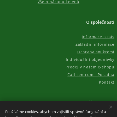
Vše o nákupu kmenů
O společnosti
Informace o nás
Základní informace
Ochrana soukromí
Individuální objednávky
Prodej v našem e-shopu
Call centrum - Poradna
Kontakt
© 2011-2026, AKC REAL GROUP s.r.o.
Cookies
Používáme cookies, abychom zajistili správné fungování a
Měna