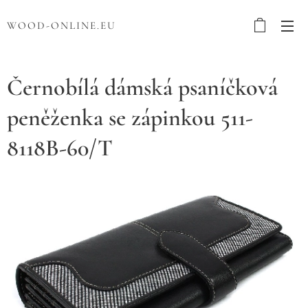
WOOD-ONLINE.EU
Černobílá dámská psaníčková
peněženka se zápinkou 511-
8118B-60/T