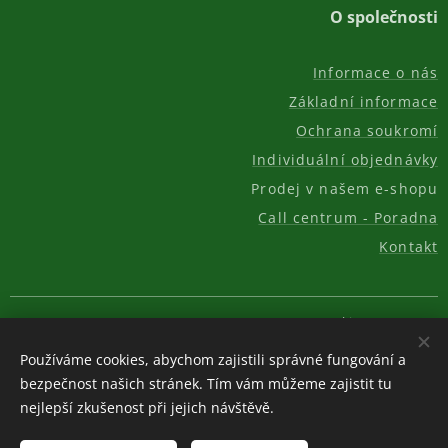
O společnosti
Informace o nás
Základní informace
Ochrana soukromí
Individuální objednávky
Prodej v našem e-shopu
Call centrum - Poradna
Kontakt
© 2011-2026, AKC REAL GROUP s.r.o.
Cookies
Používáme cookies, abychom zajistili správné fungování a
Měna
bezpečnost našich stránek. Tím vám můžeme zajistit tu
CZK Kč
EUR €
USD $
nejlepší zkušenost při jejich návštěvě.