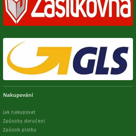
Nakupování
Jak nakupovat
Způsoby doručení
Způsob platby