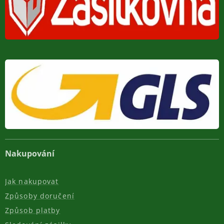
Nakupování
Jak nakupovat
Způsoby doručení
Způsob platby