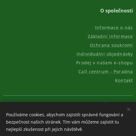
O společnosti
Informace o nás
Základní informace
Ochrana soukromí
Individuální objednávky
Prodej v našem e-shopu
Call centrum - Poradna
Kontakt
© 2011-2026, AKC REAL GROUP s.r.o.
Cookies
Používáme cookies, abychom zajistili správné fungování a
Měna
bezpečnost našich stránek. Tím vám můžeme zajistit tu
CZK Kč
EUR €
USD $
nejlepší zkušenost při jejich návštěvě.