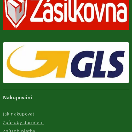
Nakupování
Jak nakupovat
Způsoby doručení
Způsob platby