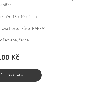
rabičce.
ozměr: 13 x 10 x 2 cm
pravá hovězí kůže (NAPPA)
: červená, černá
,00
Kč
Do košíku