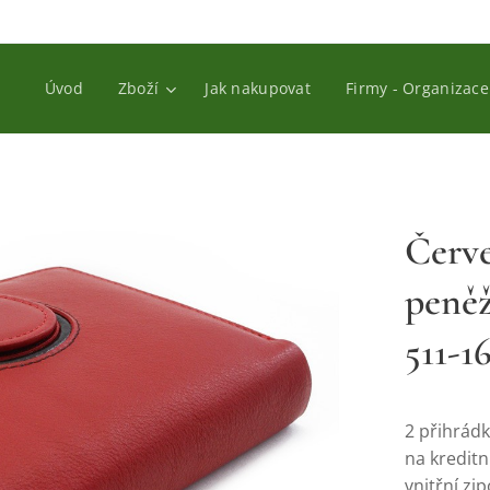
Úvod
Zboží
Jak nakupovat
Firmy - Organizace
Červ
peně
511-1
2 přihrád
na kreditn
vnitřní z