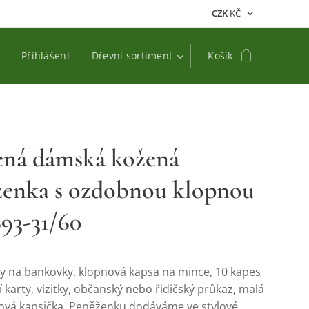
CZK
KČ
Přihlášení
Dřevní sortiment
Košík
ená dámská kožená
ženka s ozdobnou klopnou
693-31/60
ky na bankovky, klopnová kapsa na mince, 10 kapes
í karty, vizitky, občanský nebo řidičský průkaz, malá
ipová kapsička. Peněženku dodáváme ve stylové