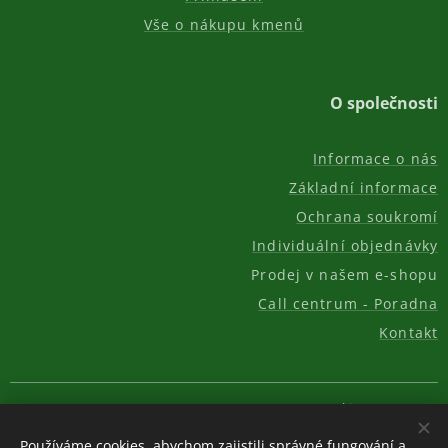
Vše o nákupu kmenů
O společnosti
Informace o nás
Základní informace
Ochrana soukromí
Individuální objednávky
Prodej v našem e-shopu
Call centrum - Poradna
Kontakt
© 2011-2026, AKC REAL GROUP s.r.o.
Cookies
Používáme cookies, abychom zajistili správné fungování a
Měna