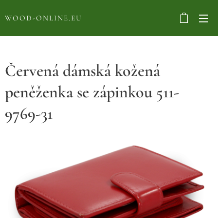
WOOD-ONLINE.EU
Červená dámská kožená
peněženka se zápinkou 511-
9769-31