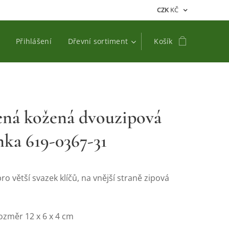
CZK
KČ
Přihlášení
Dřevní sortiment
Košík
ená kožená dvouzipová
nka 619-0367-31
ro větší svazek klíčů, na vnější straně zipová
ozměr 12 x 6 x 4 cm