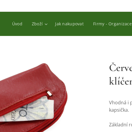
Úvod
Zboží
Jak nakupovat
Firmy - Organizace
Červ
klíče
Vhodná i p
kapsička.
Základní r