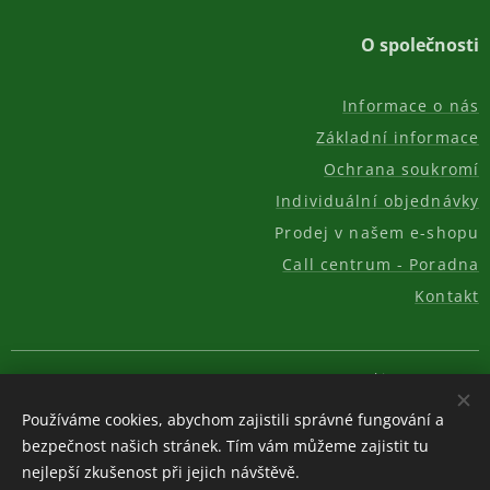
O společnosti
Informace o nás
Základní informace
Ochrana soukromí
Individuální objednávky
Prodej v našem e-shopu
Call centrum - Poradna
Kontakt
© 2011-2026, AKC REAL GROUP s.r.o.
Cookies
Používáme cookies, abychom zajistili správné fungování a
Měna
bezpečnost našich stránek. Tím vám můžeme zajistit tu
CZK Kč
EUR €
USD $
nejlepší zkušenost při jejich návštěvě.