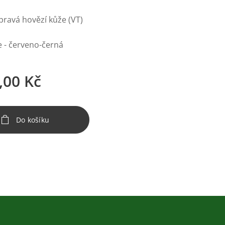
 pravá hovězí kůže (VT)
e - červeno-černá
,00
Kč
Do košíku