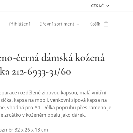
CZK
KČ
Přihlášení
Dřevní sortiment
Košík
eno-černá dámská kožená
ka 212-6933-31/60
separace rozdělené zipovou kapsou, malá vnitřní
sička, kapsa na mobil, venkovní zipová kapsa na
aně, vhodná pro A4. Délka popruhu přes rameno je
lé zrcátko v koženém obalu jako dárek.
ozměr 32 x 26 x 13 cm