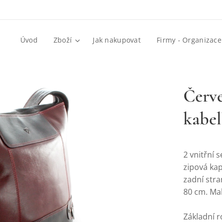
Úvod
Zboží
Jak nakupovat
Firmy - Organizace
Červ
kabel
2 vnitřní 
zipová kap
zadní str
80 cm. Ma
Základní r