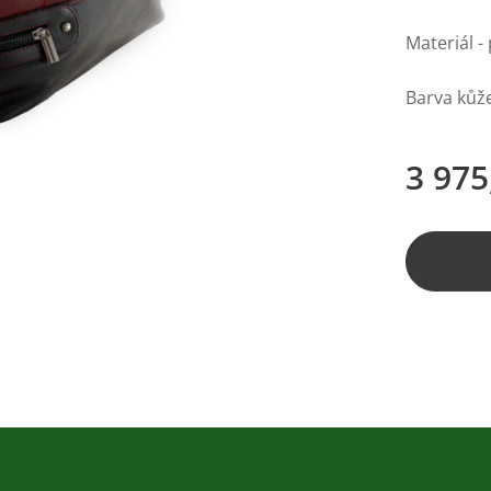
Materiál -
Barva kůž
3 975