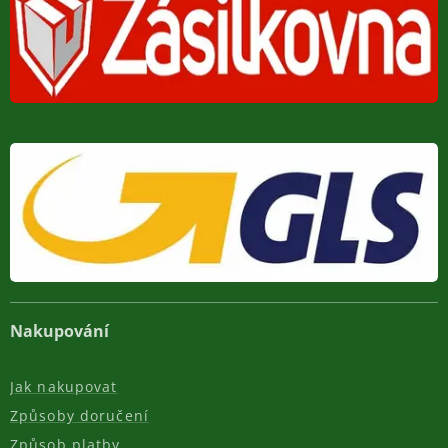
Nakupování
Jak nakupovat
Způsoby doručení
Způsob platby