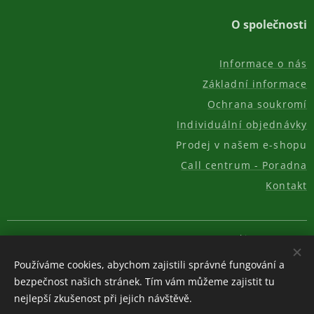
O společnosti
Informace o nás
Základní informace
Ochrana soukromí
Individuální objednávky
Prodej v našem e-shopu
Call centrum - Poradna
Kontakt
© 2011-2026, AKC REAL GROUP s.r.o.
Cookies
Používáme cookies, abychom zajistili správné fungování a
Měna
bezpečnost našich stránek. Tím vám můžeme zajistit tu
CZK Kč
EUR €
USD $
nejlepší zkušenost při jejich návštěvě.