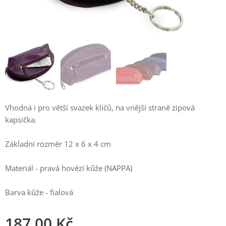
Vhodná i pro větší svazek klíčů, na vnější straně zipová
kapsička.
Základní rozměr 12 x 6 x 4 cm
Materiál - pravá hovězí kůže (NAPPA)
Barva kůže - fialová
187,00
Kč