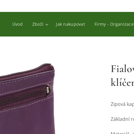
Úvod
Zboží
Jak nakupovat
Firmy - Organizace
Fialo
klíče
Zipová kap
Základní 