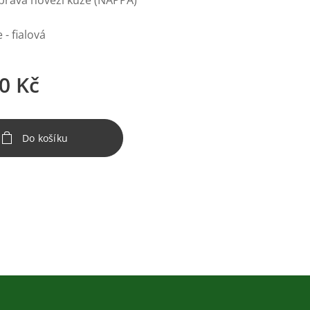
 pravá hovězí kůže (NAPPA)
 - fialová
0
Kč
Do košíku