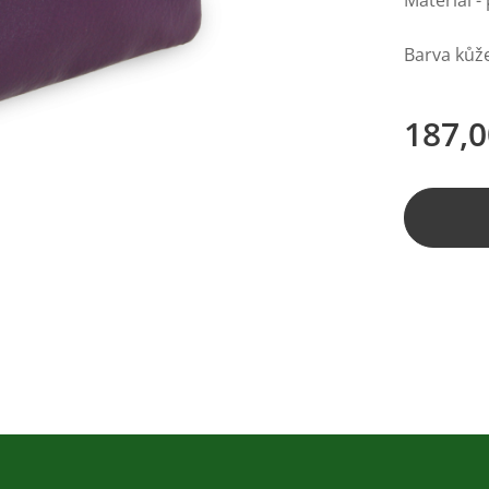
Materiál -
Barva kůže
187,0