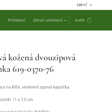
CZK
KČ
Přihlášení
Dřevní sortiment
Košík
vá kožená dvouzipová
nka 619-0370-76
sa na klíče, venkovní zipová kapsička.
rozměr 11 x 7,5 cm