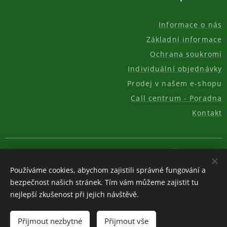
Informace o nás
Základní informace
Ochrana soukromí
Individuální objednávky
Prodej v našem e-shopu
Call centrum - Poradna
Kontakt
© 2011-2026, AKC REAL GROUP s.r.o.
Cookies
Používáme cookies, abychom zajistili správné fungování a
Měna
bezpečnost našich stránek. Tím vám můžeme zajistit tu
CZK Kč
EUR €
USD $
nejlepší zkušenost při jejich návštěvě.
Do košíku
Přijmout nezbytné
Přijmout vše