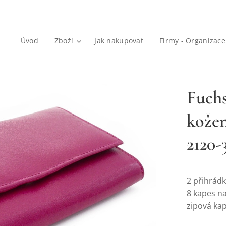
Úvod
Zboží
Jak nakupovat
Firmy - Organizace
Fuchs
kožen
2120-
2 přihrád
8 kapes na
zipová kap