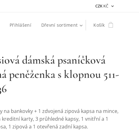
CZK
KČ
Přihlášení
Dřevní sortiment
Košík
iová dámská psaníčková
á peněženka s klopnou 511-
36
ky na bankovky + 1 zdvojená zipová kapsa na mince,
 kreditní karty, 3 průhledné kapsy, 1 vnitřní a 1
sa, 1 zipová a 1 otevřená zadní kapsa.