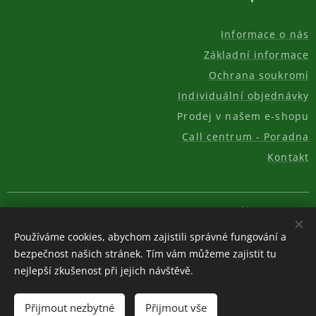
Informace o nás
Základní informace
Ochrana soukromí
Individuální objednávky
Prodej v našem e-shopu
Call centrum - Poradna
Kontakt
© 2011-2026, AKC REAL GROUP s.r.o.
Cookies
Používáme cookies, abychom zajistili správné fungování a
Měna
bezpečnost našich stránek. Tím vám můžeme zajistit tu
CZK Kč
EUR €
USD $
nejlepší zkušenost při jejich návštěvě.
Do košíku
Přijmout nezbytné
Přijmout vše