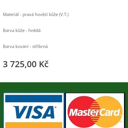
Materiál - pravá hovězí kůže (V.T.)
Barva kůže - hnědá
Barva kování - stříbrná
3 725,00
Kč