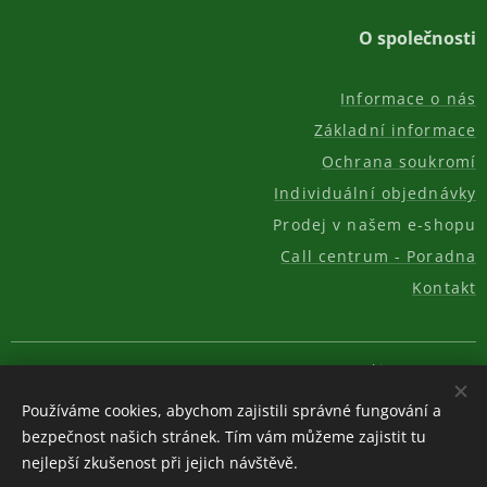
O společnosti
Informace o nás
Základní informace
Ochrana soukromí
Individuální objednávky
Prodej v našem e-shopu
Call centrum - Poradna
Kontakt
© 2011-2026, AKC REAL GROUP s.r.o.
Cookies
Používáme cookies, abychom zajistili správné fungování a
Měna
bezpečnost našich stránek. Tím vám můžeme zajistit tu
CZK Kč
EUR €
USD $
nejlepší zkušenost při jejich návštěvě.