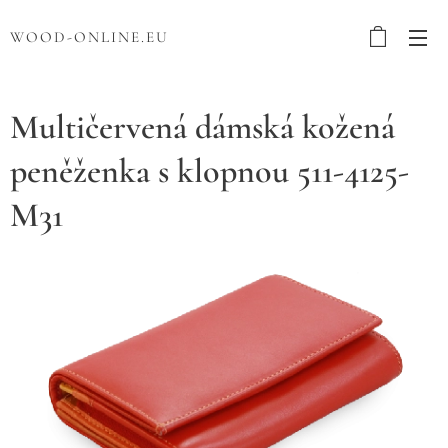
WOOD-ONLINE.EU
Multičervená dámská kožená
peněženka s klopnou 511-4125-
M31