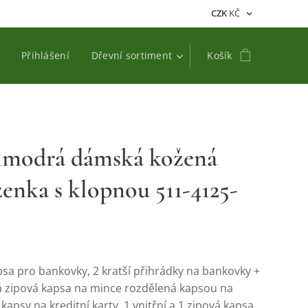
CZK
KČ
Přihlášení
Dřevní sortiment
Košík
imodrá dámská kožená
enka s klopnou 511-4125-
psa pro bankovky, 2 kratší přihrádky na bankovky +
á zipová kapsa na mince rozdělená kapsou na
 kapsy na kreditní karty, 1 vnitřní a 1 zipová kapsa,