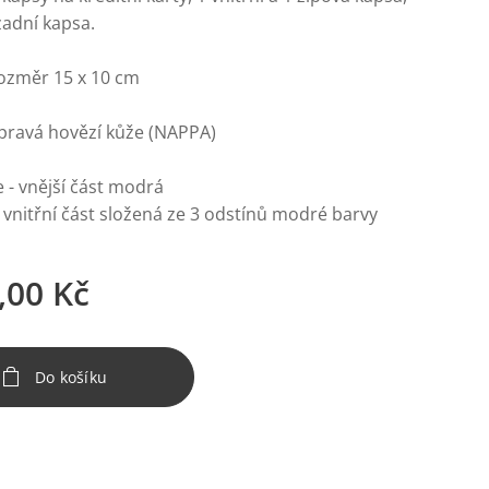
zadní kapsa.
rozměr 15 x 10 cm
 pravá hovězí kůže (NAPPA)
 - vnější část modrá
í část složená ze 3 odstínů modré barvy
,00
Kč
Do košíku