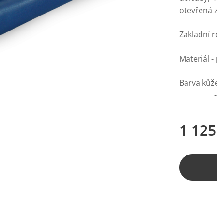
otevřená 
Základní 
Materiál -
Barva kůže
- vnitřn
1 125