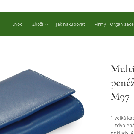
Úvod
Zboží
Jak nakupovat
Firmy - Organizace
Mult
peněž
M97
1 velká ka
1 zdvojen
doklady, 4