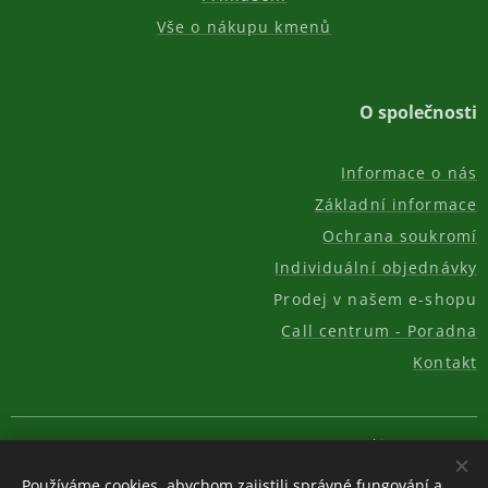
Vše o nákupu kmenů
O společnosti
Informace o nás
Základní informace
Ochrana soukromí
Individuální objednávky
Prodej v našem e-shopu
Call centrum - Poradna
Kontakt
© 2011-2026, AKC REAL GROUP s.r.o.
Cookies
Používáme cookies, abychom zajistili správné fungování a
Měna