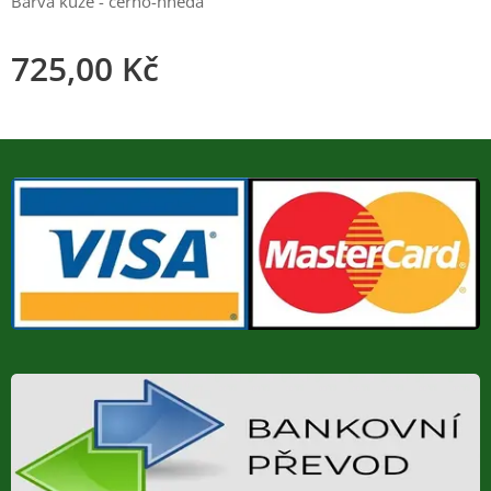
Barva kůže - černo-hnědá
725,00
Kč