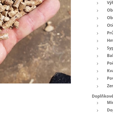
Vý
Ob
Ob
Ot
Pr
Hm
Sy
Ba
Poč
Kva
Po
Ze
Doplňkové
Mi
Do