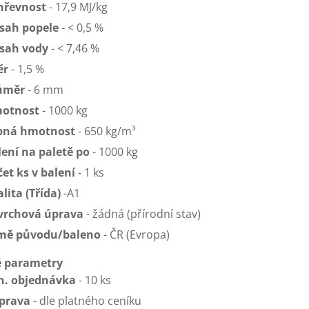
hřevnost
- 17,9 MJ/kg
sah popele
- < 0,5 %
sah vody
- < 7,46 %
ěr
- 1,5 %
ůměr
- 6 mm
otnost
- 1000 kg
pná hmotnost
- 650 kg/m³
lení na paletě po
- 1000 kg
et ks v balení
- 1 ks
lita (Třída)
-A1
vrchová úprava
- žádná (přírodní stav)
mě původu/baleno
- ČR (Evropa)
 parametry
n. objednávka
- 10 ks
prava
- dle platného ceníku