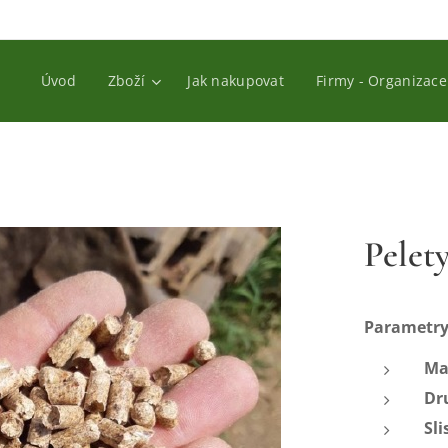
Úvod
Zboží
Jak nakupovat
Firmy - Organizace
Pelet
Parametry
Ma
Dr
Sl