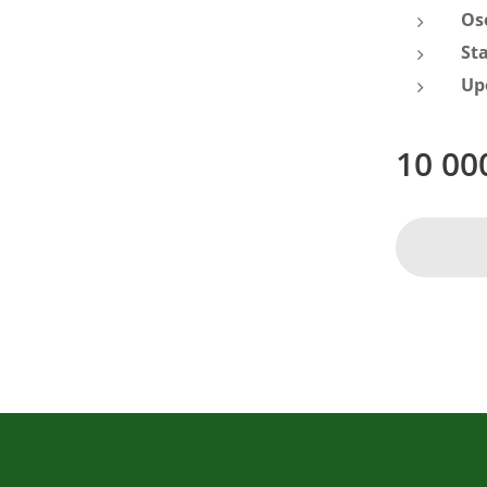
Os
St
Up
10 00