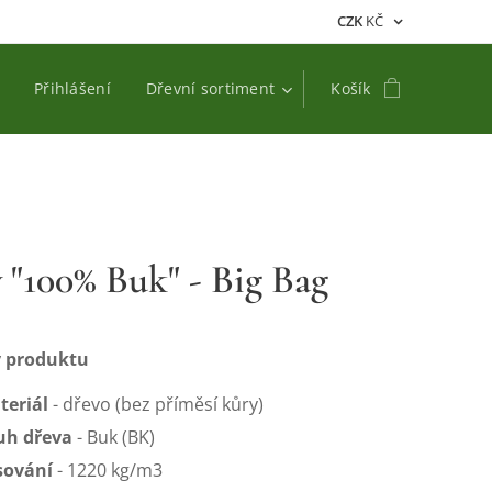
CZK
KČ
Přihlášení
Dřevní sortiment
Košík
y "100% Buk" - Big Bag
 produktu
teriál
- dřevo (bez příměsí kůry)
uh dřeva
- Buk (BK)
isování
- 1220 kg/m3