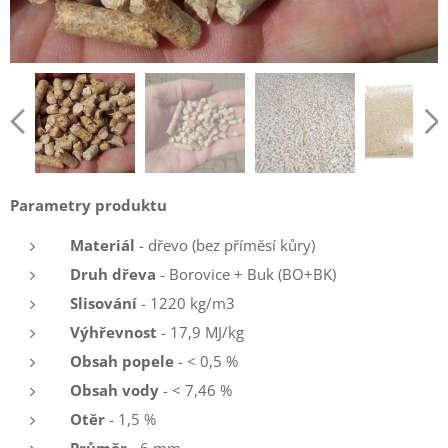
Parametry produktu
Materiál
- dřevo (bez příměsí kůry)
Druh dřeva
- Borovice + Buk (BO+BK)
Slisování
- 1220 kg/m3
Výhřevnost
- 17,9 MJ/kg
Obsah popele
- < 0,5 %
Obsah vody
- < 7,46 %
Otěr
- 1,5 %
Průměr
- 6 mm