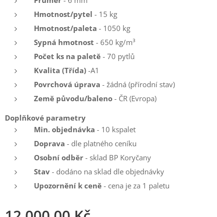
Hmotnost/pytel
- 15 kg
Hmotnost/paleta
- 1050 kg
Sypná hmotnost
- 650 kg/m³
Počet ks na paletě
- 70 pytlů
Kvalita (Třída)
-A1
Povrchová úprava
- žádná (přírodní stav)
Země původu/baleno
- ČR (Evropa)
Doplňkové parametry
Min. objednávka
- 10 kspalet
Doprava
- dle platného ceníku
Osobní odběr
- sklad BP Koryčany
Stav
- dodáno na sklad dle objednávky
Upozornění k ceně
- cena je za 1 paletu
12 000,00
Kč