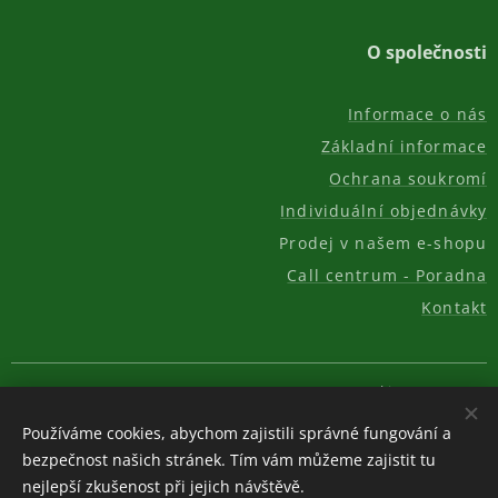
O společnosti
Informace o nás
Základní informace
Ochrana soukromí
Individuální objednávky
Prodej v našem e-shopu
Call centrum - Poradna
Kontakt
© 2011-2026, AKC REAL GROUP s.r.o.
Cookies
Používáme cookies, abychom zajistili správné fungování a
Měna
bezpečnost našich stránek. Tím vám můžeme zajistit tu
CZK Kč
EUR €
USD $
nejlepší zkušenost při jejich návštěvě.